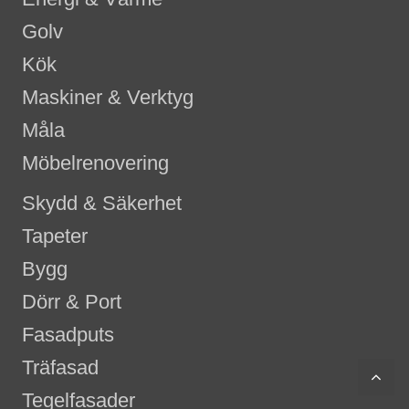
Golv
Kök
Maskiner & Verktyg
Måla
Möbelrenovering
Skydd & Säkerhet
Tapeter
Bygg
Dörr & Port
Fasadputs
Träfasad
scr
Tegelfasader
to