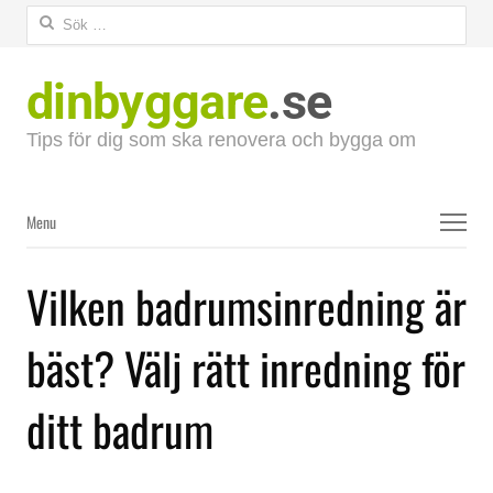
Sök
efter:
dinbyggare
.se
Tips för dig som ska renovera och bygga om
Menu
Menu
Vilken badrumsinredning är
bäst? Välj rätt inredning för
ditt badrum