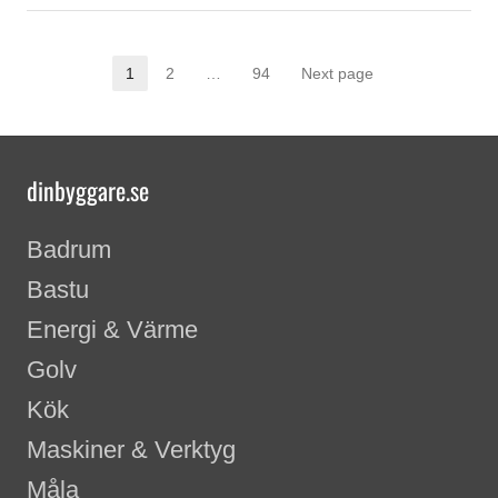
1
2
…
94
Next page
Page
Page
Page
dinbyggare.se
Badrum
Bastu
Energi & Värme
Golv
Kök
Maskiner & Verktyg
Måla