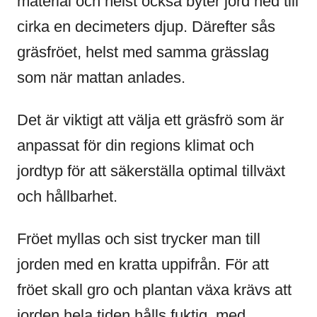
material och helst också byter jord ned till
cirka en decimeters djup. Därefter sås
gräsfröet, helst med samma grässlag
som när mattan anlades.
Det är viktigt att välja ett gräsfrö som är
anpassat för din regions klimat och
jordtyp för att säkerställa optimal tillväxt
och hållbarhet.
Fröet myllas och sist trycker man till
jorden med en kratta uppifrån. För att
fröet skall gro och plantan växa krävs att
jorden hela tiden hålls fuktig, med