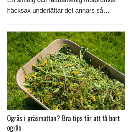
häcksax underlättar det annars så…
Ogräs i gräsmattan? Bra tips för att få bort
ogräs