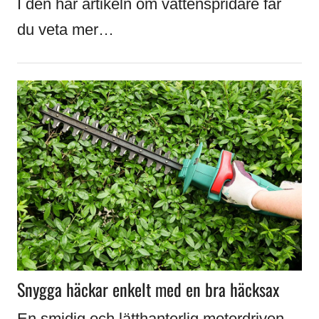
I den här artikeln om vattenspridare får
du veta mer…
Snygga häckar enkelt med en bra häcksax
En smidig och lätthanterlig motordriven