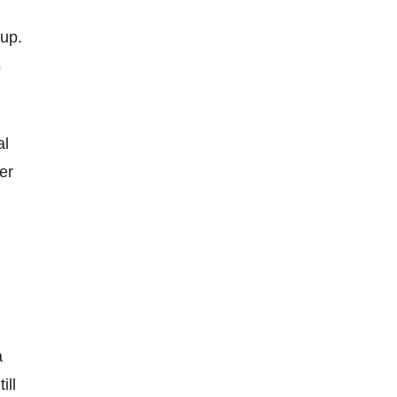
jup.
s
al
er
a
ill