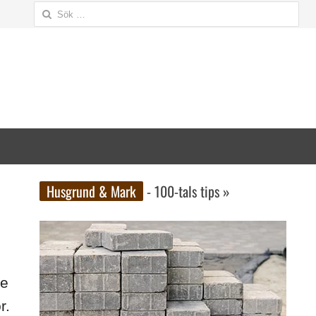
Sök
efter:
Husgrund & Mark
- 100-tals tips »
de
r.