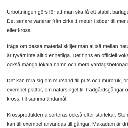
Urbottningen görs för att man ska få ett stabilt bärlager
Det senare varierar från cirka 1 meter i söder till me
eller kross.
fråga om dessa material skiljer man alltså mellan n
är tyvärr inte alltid enhetliga. Det finns en officiell
också många lokala namn och mera vardagsbetonade
Det kan röra sig om mursand till puts och murbruk, om g
exempel plattor, om natursingel till trädgårdsgångar 
kross, till samma ändamål.
Krossprodukterna sorteras också efter storlekar. Sten
kan till exempel användas till gångar. Makadam är dr