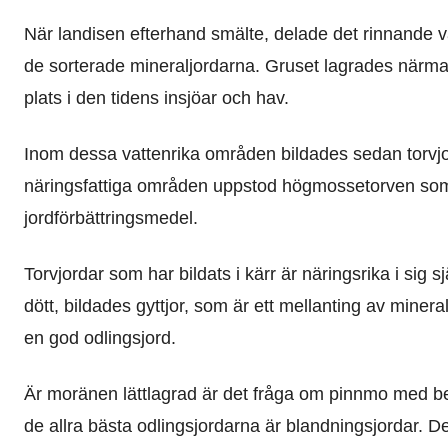
När landisen efterhand smälte, delade det rinnande va
de sorterade mineraljordarna. Gruset lagrades närmas
plats i den tidens insjöar och hav.
Inom dessa vattenrika områden bildades sedan torvjo
näringsfattiga områden uppstod högmossetorven som
jordförbättringsmedel.
Torvjordar som har bildats i kärr är näringsrika i sig 
dött, bildades gyttjor, som är ett mellanting av miner
en god odlingsjord.
Är moränen lättlagrad är det fråga om pinnmo med 
de allra bästa odlingsjordarna är blandningsjordar. D