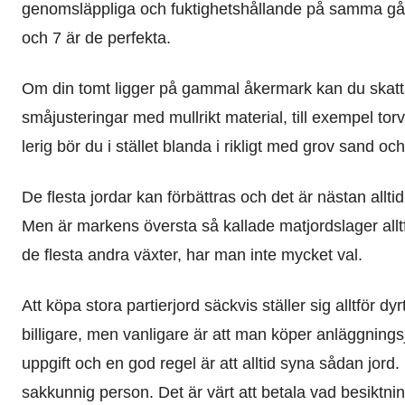
genomsläppliga och fuktighetshållande på samma gå
och 7 är de perfekta.
Om din tomt ligger på gammal åkermark kan du skatta 
småjusteringar med mullrikt material, till exempel to
lerig bör du i stället blanda i rikligt med grov sand o
De flesta jordar kan förbättras och det är nästan alltid
Men är markens översta så kallade matjordslager allt
de flesta andra växter, har man inte mycket val.
Att köpa stora partierjord säckvis ställer sig alltför 
billigare, men vanligare är att man köper anläggnings
uppgift och en god regel är att alltid syna sådan jor
sakkunnig person. Det är värt att betala vad besiktni