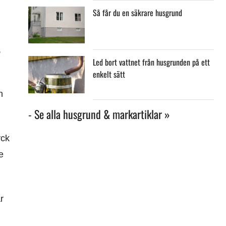
Så får du en säkrare husgrund
,
Led bort vattnet från husgrunden på ett
enkelt sätt
h
- Se alla husgrund & markartiklar »
yck
e
r