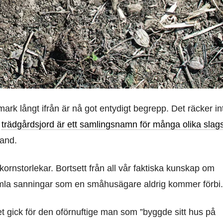
k långt ifrån är nå got entydigt begrepp. Det räcker in
t
trädgårdsjord är ett samlingsnamn för många olika slag
land.
 kornstorlekar. Bortsett från all vår faktiska kunskap om
amla sanningar som en småhusägare aldrig kommer förbi.
det gick för den oförnuftige man som ”byggde sitt hus på