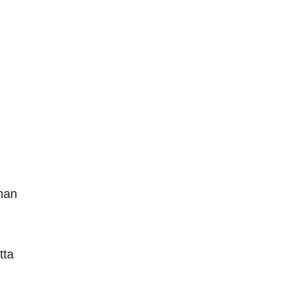
 man
tta