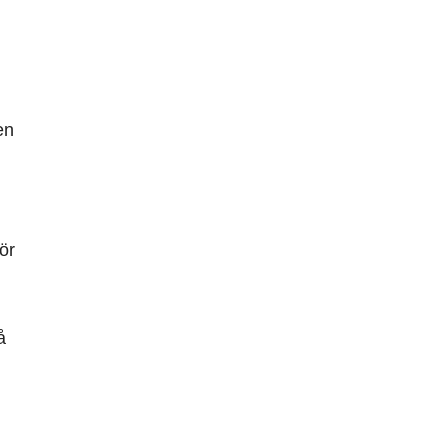
en
ör
å