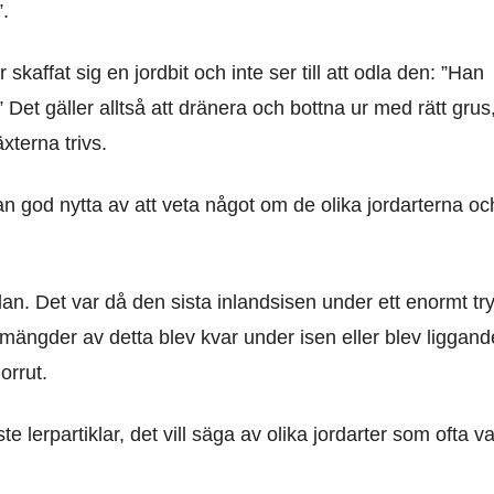
”.
kaffat sig en jordbit och inte ser till att odla den: ”Han
et gäller alltså att dränera och bottna ur med rätt grus
xterna trivs.
n god nytta av att veta något om de olika jordarterna oc
dan. Det var då den sista inlandsisen under ett enormt tr
ra mängder av detta blev kvar under isen eller blev liggand
orrut.
 lerpartiklar, det vill säga av olika jordarter som ofta va