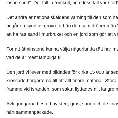
lösan sand”. Det föll ju ”omkull, och dess fall var stort
Det andra är nationalskaldens varning till den som har s
begår en synd av grövre art än den som dräper män.” D
att ha rätt sand i murbruket och en jord som gör att vä
För att åtminstone kunna välja någorlunda rätt har ma
vad de är mest lämpliga till.
Den jord vi lever med bildades för cirka 15 000 år se
krossade bergarterna till ett allt finare material. Sto
framme vid isranden, som sakta flyttades allt längre n
Avlagringarna bestod av sten, grus, sand och de finaste
hårt sammanpackade.