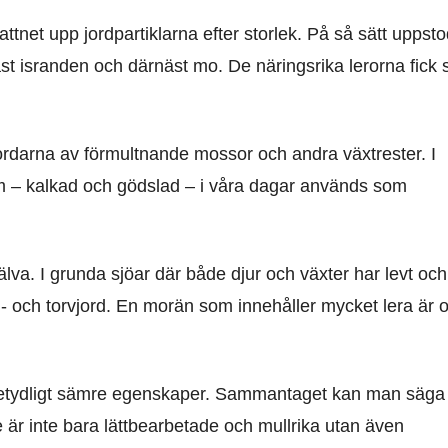
ttnet upp jordpartiklarna efter storlek. På så sätt uppst
t isranden och därnäst mo. De näringsrika lerorna fick 
rdarna av förmultnande mossor och andra växtrester. I
 – kalkad och gödslad – i våra dagar används som
själva. I grunda sjöar där både djur och växter har levt och
al- och torvjord. En morän som innehåller mycket lera är o
betydligt sämre egenskaper. Sammantaget kan man säga 
e är inte bara lättbearbetade och mullrika utan även