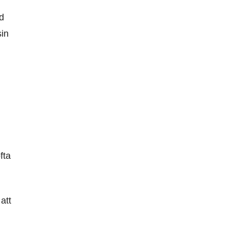
od
sin
fta
att