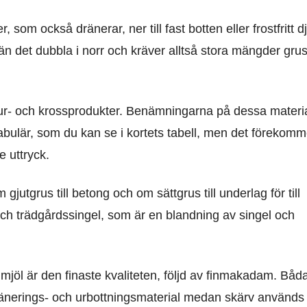
, som också dränerar, ner till fast botten eller frostfritt d
r än det dubbla i norr och kräver alltså stora mängder gru
atur- och krossprodukter. Benämningarna på dessa materi
 vokabulär, som du kan se i kortets tabell, men det förekomm
 uttryck.
jutgrus till betong och om sättgrus till underlag för till
och trädgårdssingel, som är en blandning av singel och
mjöl är den finaste kvaliteten, följd av finmakadam. Båd
änerings- och urbottningsmaterial medan skärv används t