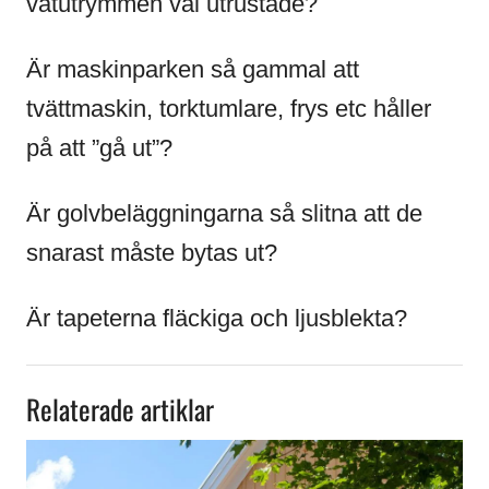
våtutrymmen väl utrustade?
Är maskinparken så gammal att
tvättmaskin, torktumlare, frys etc håller
på att ”gå ut”?
Är golvbeläggningarna så slitna att de
snarast måste bytas ut?
Är tapeterna fläckiga och ljusblekta?
Relaterade artiklar