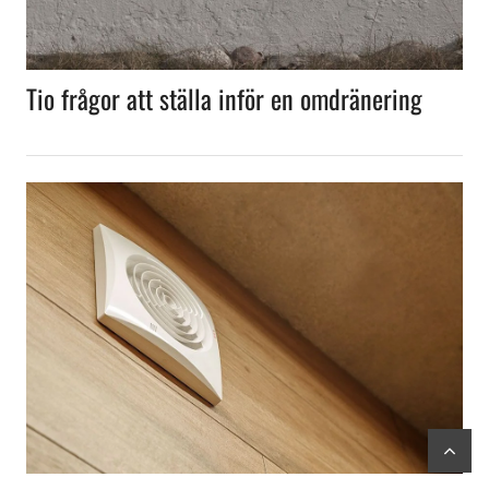
Tio frågor att ställa inför en omdränering
scr
to