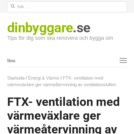
Sök
efter:
dinbyggare
.se
Tips för dig som ska renovera och bygga om
Menu
Menu
Startsida
/
Energi & Värme
/
FTX- ventilation med
värmeväxlare ger värmeåtervinning av ventilationsluften
FTX- ventilation med
värmeväxlare ger
värmeåtervinning av