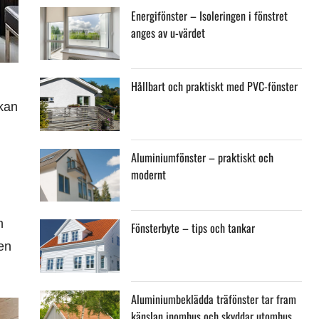
Energifönster – Isoleringen i fönstret
anges av u-värdet
Hållbart och praktiskt med PVC-fönster
 kan
Aluminiumfönster – praktiskt och
modernt
h
Fönsterbyte – tips och tankar
en
Aluminiumbeklädda träfönster tar fram
känslan inomhus och skyddar utomhus