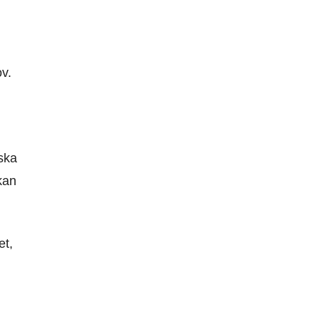
ov.
 ska
kan
et,