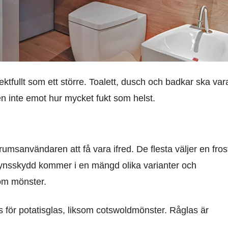
ktfullt som ett större. Toalett, dusch och badkar ska var
gen inte emot hur mycket fukt som helst.
rumsanvändaren att få vara ifred. De flesta väljer en fro
synsskydd kommer i en mängd olika varianter och
som mönster.
las för potatisglas, liksom cotswoldmönster. Råglas är