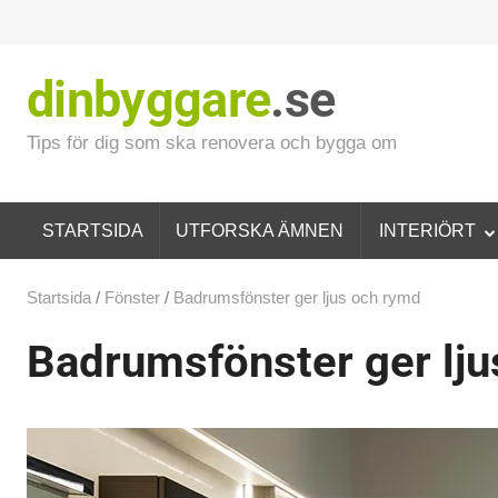
dinbyggare
.se
Tips för dig som ska renovera och bygga om
STARTSIDA
UTFORSKA ÄMNEN
INTERIÖRT
Startsida
/
Fönster
/
Badrumsfönster ger ljus och rymd
Badrumsfönster ger lj