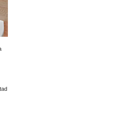
a
stad