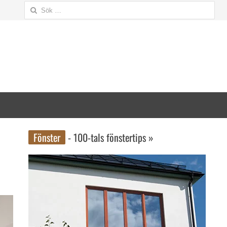
Sök
efter:
Fönster
- 100-tals fönstertips »