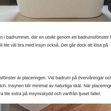
även i badrummet, där en utsikt genom ett badrumsfönster
li lite väl bra med insyn också. Det går dock att lösa på
umsfönster är placeringen. Vid badrum på övervåningar oc
h. Insynen blir minimal av naturliga skäl. När placering
 lite extra på insynsskydd och varifrån ljuset faller.