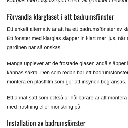
Klarglas med insynsskydd i form av gardiner i brösthö
Förvandla klarglaset i ett badrumsfönster
Ett enkelt alternativ är att ha ett badrumsfönster av
Ett fönster med klarglas släpper in klart mer ljus, n
gardinen när så önskas.
Många upplever att de frostade glasen ändå släpper ig
kännas säkra. Den som redan har ett badrumsfönster, av
montera en plastfilm som gör att insynen begränsas.
Ett annat sätt som också är hållbarare är att montera 
med frostning eller mönstring på.
Installation av badrumsfönster