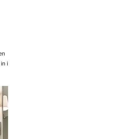
en
in i