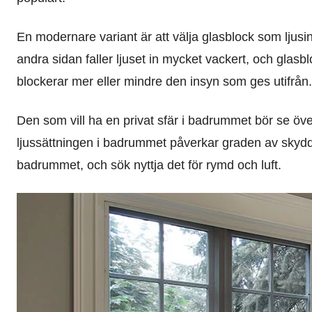
En modernare variant är att välja glasblock som ljus
andra sidan faller ljuset in mycket vackert, och glas
blockerar mer eller mindre den insyn som ges utifrån.
Den som vill ha en privat sfär i badrummet bör se öve
ljussättningen i badrummet påverkar graden av skydd s
badrummet, och sök nyttja det för rymd och luft.