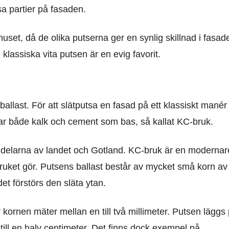
sa partier på fasaden.
uset, då de olika putserna ger en synlig skillnad i fasad
lassiska vita putsen är en evig favorit.
allast. För att slätputsa en fasad på ett klassiskt manér
har både kalk och cement som bas, så kallat KC-bruk.
a delarna av landet och Gotland. KC-bruk är en modernar
ruket gör. Putsens ballast består av mycket små korn av
et förstörs den släta ytan.
r kornen mäter mellan en till två millimeter. Putsen läggs
till en halv centimeter. Det finns dock exempel på