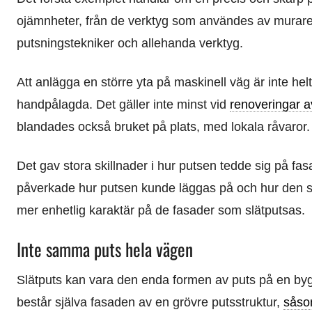
ojämnheter, från de verktyg som användes av muraren.
putsningstekniker och allehanda verktyg.
Att anlägga en större yta på maskinell väg är inte helt
handpålagda. Det gäller inte minst vid
renoveringar a
blandades också bruket på plats, med lokala råvaror.
Det gav stora skillnader i hur putsen tedde sig på fa
påverkade hur putsen kunde läggas på och hur den såg 
mer enhetlig karaktär på de fasader som slätputsas.
Inte samma puts hela vägen
Slätputs kan vara den enda formen av puts på en byggn
består själva fasaden av en grövre putsstruktur,
såso