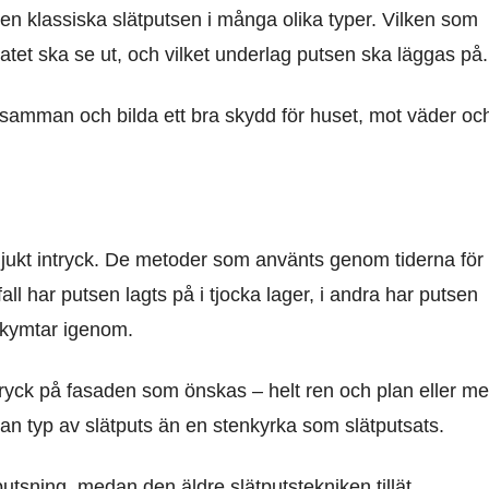
en klassiska slätputsen i många olika typer. Vilken som
tet ska se ut, och vilket underlag putsen ska läggas på.
 samman och bilda ett bra skydd för huset, mot väder oc
 mjukt intryck. De metoder som använts genom tiderna för 
fall har putsen lagts på i tjocka lager, i andra har putsen
skymtar igenom.
ttryck på fasaden som önskas – helt ren och plan eller m
nan typ av slätputs än en stenkyrka som slätputsats.
utsning, medan den äldre slätputstekniken tillät