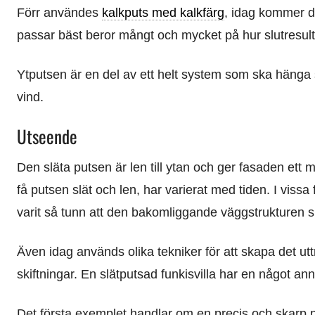
Förr användes
kalkputs med kalkfärg
, idag kommer d
passar bäst beror mångt och mycket på hur slutresulta
Ytputsen är en del av ett helt system som ska hänga
vind.
Utseende
Den släta putsen är len till ytan och ger fasaden ett
få putsen slät och len, har varierat med tiden. I vissa 
varit så tunn att den bakomliggande väggstrukturen 
Även idag används olika tekniker för att skapa det u
skiftningar. En slätputsad funkisvilla har en något an
Det första exemplet handlar om en precis och skarp p