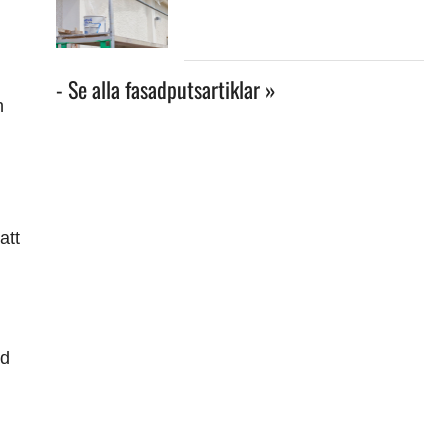
- Se alla fasadputsartiklar »
h
att
ed