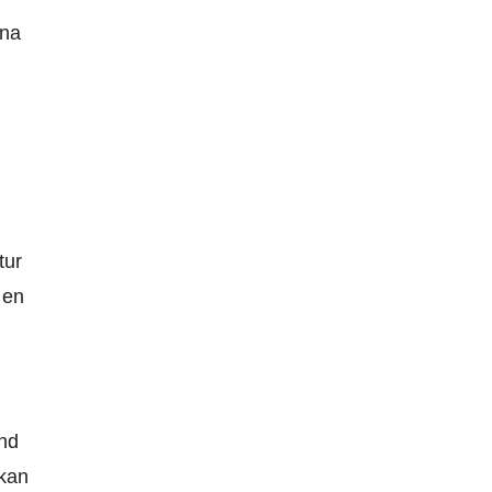
rna
tur
 en
and
 kan