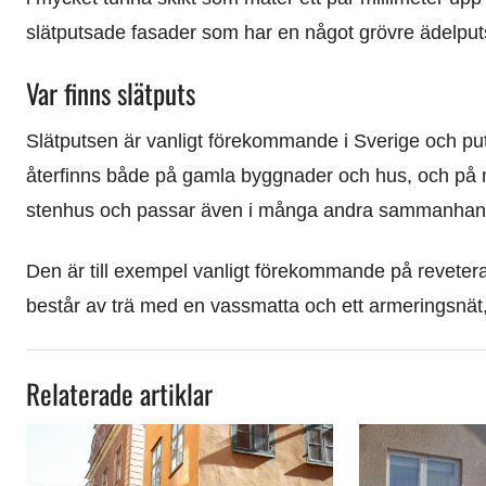
slätputsade fasader som har en något grövre ädelputs.
Var finns slätputs
Slätputsen är vanligt förekommande i Sverige och put
återfinns både på gamla byggnader och hus, och på 
stenhus och passar även i många andra sammanhan
Den är till exempel vanligt förekommande på revetera
består av trä med en vassmatta och ett armeringsnät, d
Relaterade artiklar