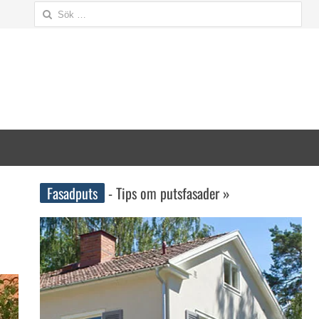
Sök
efter:
Fasadputs
- Tips om putsfasader »