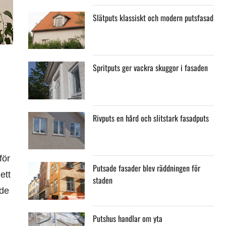
Slätputs klassiskt och modern putsfasad
Spritputs ger vackra skuggor i fasaden
Rivputs en hård och slitstark fasadputs
för
Putsade fasader blev räddningen för
ett
staden
 de
Putshus handlar om yta