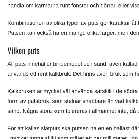
handla om karmarna runt fönster och dörrar, eller vis
Kombinationen av olika typer av puts ger karaktär åt h
Putsen kan också ha en mängd olika färger, men den k
Vilken puts
All puts innehåller bindemedel och sand, även kallad b
används ett rent kalkbruk. Det finns även bruk som 
Kalkbruken är mycket väl använda särskilt i de södr
form av putsbruk, som stelnar snabbare än vad kalkb
sand. Några stora korn tolereras i allmänhet inte, då d
För att kallas slätputs ska putsen ha en en ballast dä
i mycket tunna skikt som mäter ett par millimeter upp 