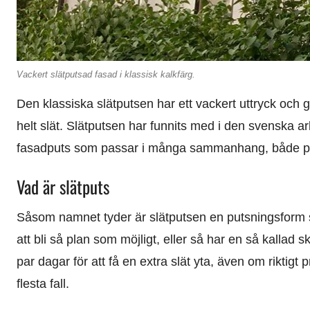
Vackert slätputsad fasad i klassisk kalkfärg.
Den klassiska slätputsen har ett vackert uttryck och ger
helt slät. Slätputsen har funnits med i den svenska a
fasadputs som passar i många sammanhang, både p
Vad är slätputs
Såsom namnet tyder är slätputsen en putsningsform som 
att bli så plan som möjligt, eller så har en så kallad s
par dagar för att få en extra slät yta, även om riktigt
flesta fall.