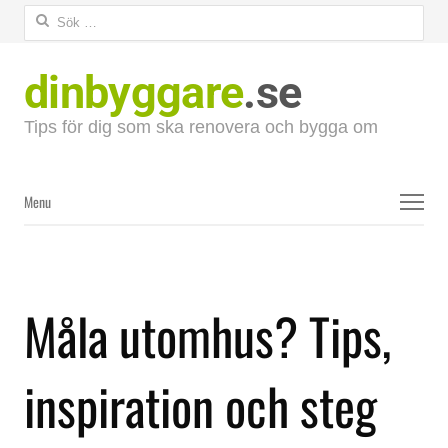
Sök
efter:
dinbyggare
.se
Tips för dig som ska renovera och bygga om
Menu
Menu
Måla utomhus? Tips,
inspiration och steg