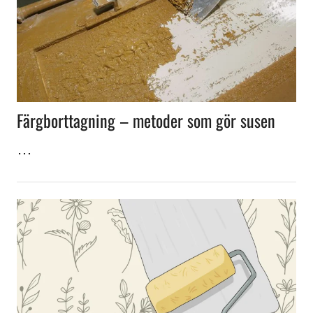
Färgborttagning – metoder som gör susen
…