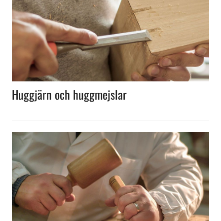
Huggjärn och huggmejslar