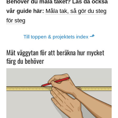
Behöver du måla taket? Läs då också
vår guide här:
Måla tak, så gör du steg
för steg
⬏
Till toppen & projektets index
Mät väggytan för att beräkna hur mycket
färg du behöver