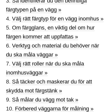
3.
Så identifierar du den befintliga
färgtypen på en vägg »
4.
Välj rätt färgtyp för en vägg inomhus »
5.
Om färgglans, en viktig del om hur
färgen kommer att uppfattas »
6.
Verktyg och material du behöver när
du ska måla väggar »
7.
Välj rätt roller när du ska måla
inomhusväggar »
8.
Så täcker och maskerar du för att
skydda mot färgstänk »
9.
Så målar du vägg mot tak »
10.
Förbered väggarna för målning »