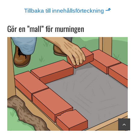
⬏
Tillbaka till innehållsförteckning
Gör en ”mall” för murningen
scr
to