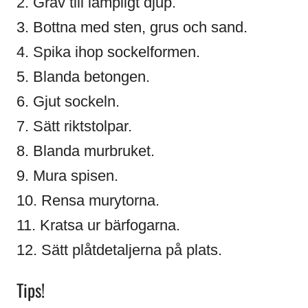
2. Gräv till lämpligt djup.
3. Bottna med sten, grus och sand.
4. Spika ihop sockelformen.
5. Blanda betongen.
6. Gjut sockeln.
7. Sätt riktstolpar.
8. Blanda murbruket.
9. Mura spisen.
10. Rensa murytorna.
11. Kratsa ur bärfogarna.
12. Sätt plåtdetaljerna på plats.
Tips!