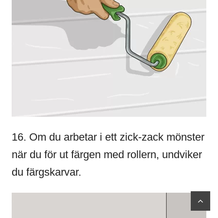
16. Om du arbetar i ett zick-zack mönster
när du för ut färgen med rollern, undviker
du färgskarvar.
scr
to