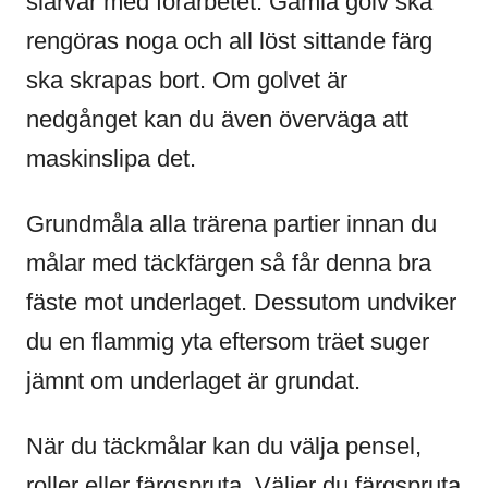
slarvar med förarbetet. Gamla golv ska
rengöras noga och all löst sittande färg
ska skrapas bort. Om golvet är
nedgånget kan du även överväga att
maskinslipa det.
Grundmåla alla trärena partier innan du
målar med täckfärgen så får denna bra
fäste mot underlaget. Dessutom undviker
du en flammig yta eftersom träet suger
jämnt om underlaget är grundat.
När du täckmålar kan du välja pensel,
roller eller färgspruta. Väljer du färgspruta