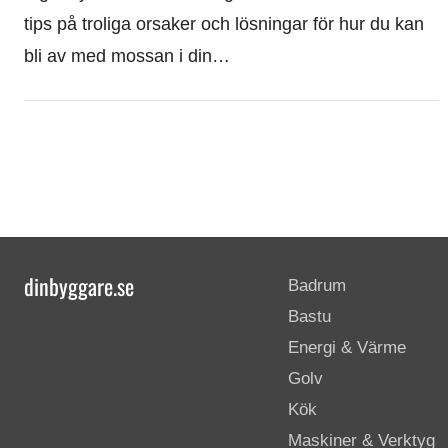
tips på troliga orsaker och lösningar för hur du kan
bli av med mossan i din…
dinbyggare.se
Badrum
Bastu
Energi & Värme
Golv
Kök
Maskiner & Verktyg