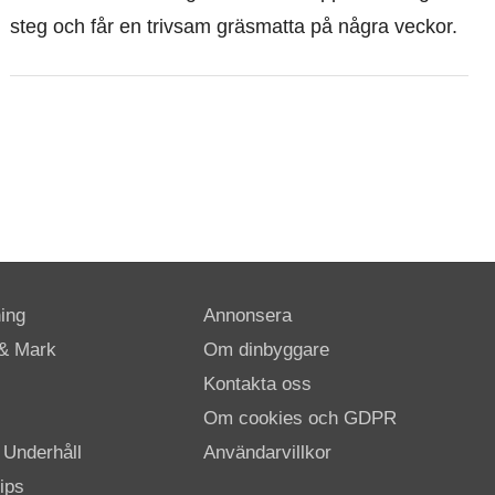
steg och får en trivsam gräsmatta på några veckor.
ing
Annonsera
& Mark
Om dinbyggare
Kontakta oss
Om cookies och GDPR
 Underhåll
Användarvillkor
ips