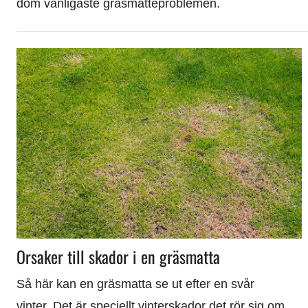
dom vanligaste gräsmatteproblemen.
Orsaker till skador i en gräsmatta
Så här kan en gräsmatta se ut efter en svår
vinter. Det är speciellt vinterskador det rör sig om.