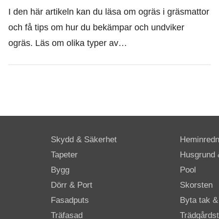
I den här artikeln kan du läsa om ogräs i gräsmattor
och få tips om hur du bekämpar och undviker
ogräs. Läs om olika typer av…
Skydd & Säkerhet
Heminredn
Tapeter
Husgrund 
Bygg
Pool
Dörr & Port
Skorsten
Fasadputs
Byta tak &
Träfasad
Trädgårdst