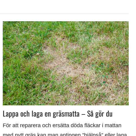
Lappa och laga en gräsmatta – Så gör du
För att reparera och ersätta döda fläckar i mattan
med nytt gräs kan man antingen ”hjälpså” eller laga