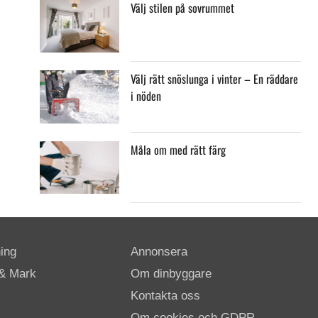
Välj stilen på sovrummet
Välj rätt snöslunga i vinter – En räddare
i nöden
Måla om med rätt färg
ing
Annonsera
& Mark
Om dinbyggare
Kontakta oss
Om cookies och GDPR