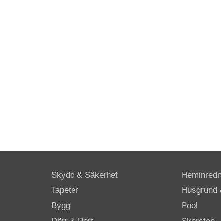
Skydd & Säkerhet
Heminredn
Tapeter
Husgrund 
Bygg
Pool
Dörr & Port
Skorsten